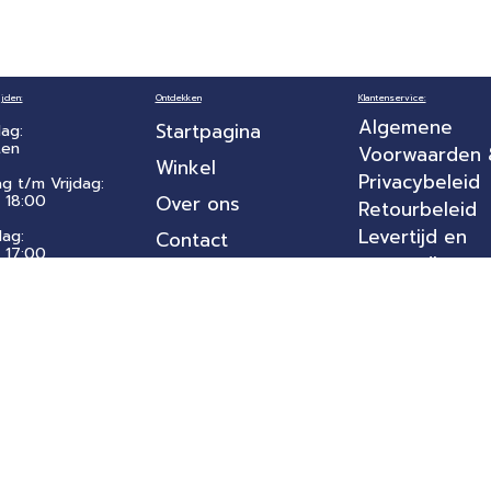
jden:
Ontdekken
Klantenservice:
Algemene
Startpagina
ag:
ten
Voorwaarden
Winkel
Privacybeleid
ag t/m Vrijdag:
 18:00
Over ons
Retourbeleid
Levertijd en
dag:
Contact
- 17:00
verzendkoste
g:
Garantie en
ten
Klachten
Betaalmethod
Reviews
Aangeboden door
rbehouden.