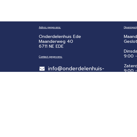
Adres gegevens:
Openingsti
Onderdelenhuis Ede
Maand
Maanderweg 40
Geslo
6711 NE EDE
Dinsd
9:00 -
Contact gegevens:
Zater
info@onderdelenhuis-
​9:00 
ede.nl
Zonda
0318 46 33 22
Geslo
Bedrijfsgegevens:
Kvk: 65531515
Btw nr: NL002196607B83
Copyright © 2024 - 2026, Onderdelenhuis Ede
Prijzen zijn incl. BTW. Fouten en prijswijzigingen voo