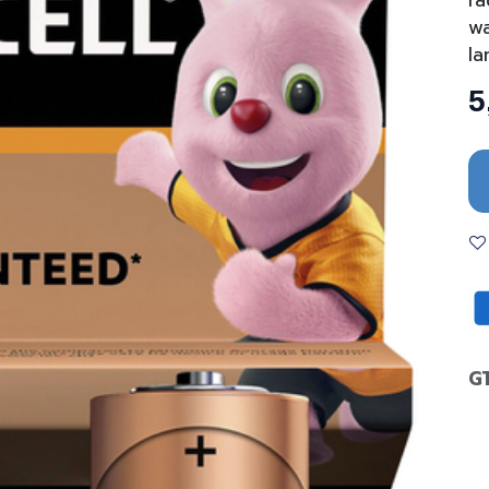
ra
wa
la
5
G