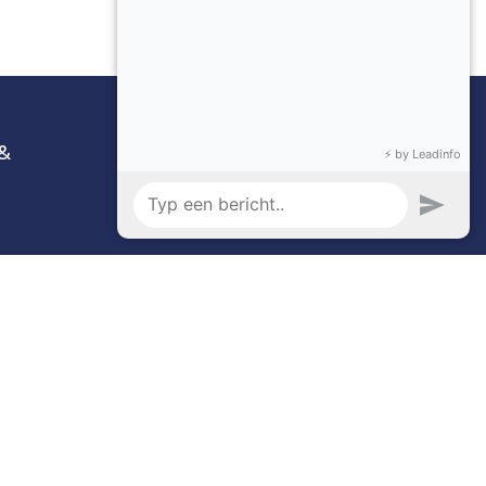
Volg ons
Facebook
 &
Instagram
n
es
- De #1
Open source e-commerce