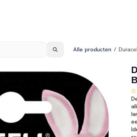
Webshop
Over ons
Contact
Alle producten
Durace
D
B
De
al
la
ee
Id