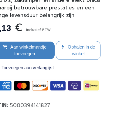
dio's, zaklampen en andere elektronica
arbij betrouwbare prestaties en een
nge levensduur belangrijk zijn.
€
,13
Inclusief BTW
Aan winkelmandje
Ophalen in de
toevoegen
winkel
Toevoegen aan verlanglijst
TIN:
5000394141827