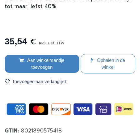
tot maar liefst 40%.
€
35,54
Inclusief BTW
Aan winkelmandje
Ophalen in de
toevoegen
winkel
Toevoegen aan verlanglijst
GTIN:
8021890575418