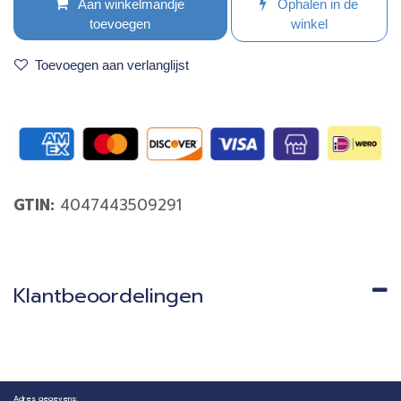
Aan winkelmandje
Ophalen in de
toevoegen
winkel
Toevoegen aan verlanglijst
GTIN:
4047443509291
Klantbeoordelingen
Adres gegevens: