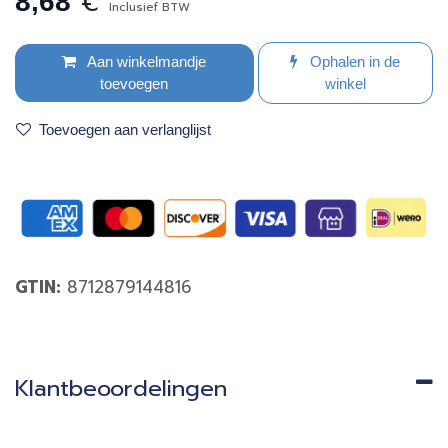
€
8,68
Inclusief BTW
Aan winkelmandje
Ophalen in de
toevoegen
winkel
Toevoegen aan verlanglijst
GTIN:
8712879144816
Klantbeoordelingen