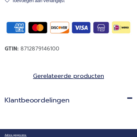
Toevoegen aan verlanglijst
GTIN:
8712879146100
Gerela​teerde producten​
Klantbeoordelingen
Adres gegevens: