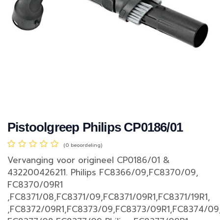
Pistoolgreep Philips CP0186/01
(0 beoordeling)
Vervanging voor origineel CP0186/01 &
432200426211. Philips FC8366/09,FC8370/09,
FC8370/09R1
,FC8371/08,FC8371/09,FC8371/09R1,FC8371/19R1,
,FC8372/09R1,FC8373/09,FC8373/09R1,FC8374/09