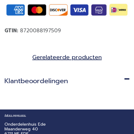
GTIN:
8720088197509
Gerela​teerde producten​
Klantbeoordelingen
Adres gegevens:
Onderdelenhuis Ede
Maanderweg 40
6711 NE EDE