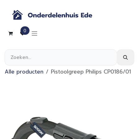
Overslaan naar inhoud
0
Alle producten
Pistoolgreep Philips CP0186/01