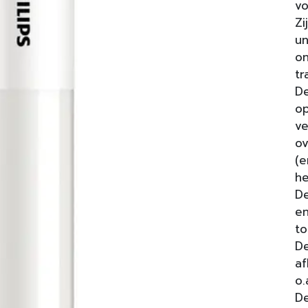
vo
Zi
un
on
tr
De
op
ve
ov
(e
he
De
en
to
De
af
o.
De