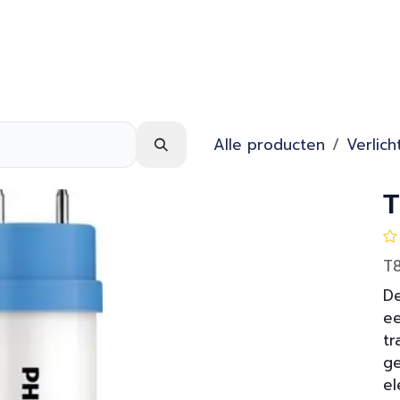
Webshop
Over ons
Contact
Alle producten
Verlich
T
T
De
ee
tr
ge
el