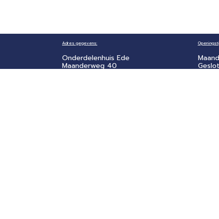
Adres gegevens:
Openingsti
Onderdelenhuis Ede
Maand
Maanderweg 40
Geslo
6711 NE EDE
Dinsd
9:00 -
Contact gegevens:
Zater
info@onderdelenhuis-
​9:00 
ede.nl
Zonda
0318 46 33 22
Geslo
Bedrijfsgegevens:
Kvk: 65531515
Btw nr: NL002196607B83
Copyright © 2024 - 2026, Onderdelenhuis Ede
Prijzen zijn incl. BTW. Fouten en prijswijzigingen voo