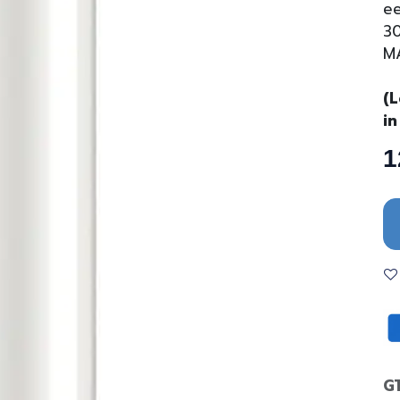
ee
3
M
(L
in
1
G