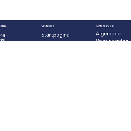
jden:
Ontdekken
Klantenservice:
Algemene
Startpagina
ag:
ten
Voorwaarden
Winkel
Privacybeleid
ag t/m Vrijdag:
 18:00
Over ons
Retourbeleid
Levertijd en
dag:
Contact
- 17:00
verzendkoste
g:
Garantie en
ten
Klachten
Betaalmethod
Reviews
Aangeboden door
rbehouden.