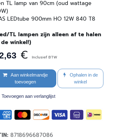
n TL lamp van 90cm (oud wattage
0W)
AS LEDtube 900mm HO 12W 840 T8
ed/TL lampen zijn alleen af te halen
 de winkel!)
€
2,63
Inclusief BTW
Aan winkelmandje
Ophalen in de
toevoegen
winkel
Toevoegen aan verlanglijst
TIN:
8718696687086