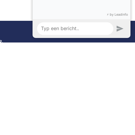
Volg ons
Facebook
 &
Instagram
n
es
- De #1
Open source e-commerce