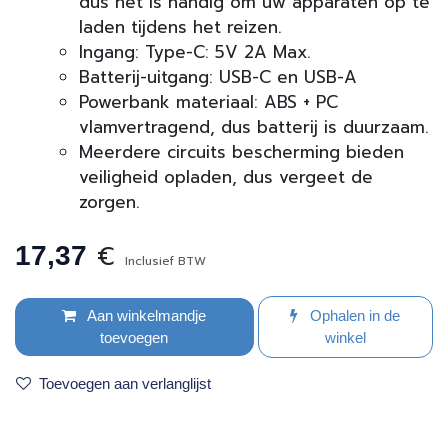
dus het is handig om uw apparaten op te
laden tijdens het reizen.
Ingang: Type-C: 5V 2A Max.
Batterij-uitgang: USB-C en USB-A
Powerbank materiaal: ABS + PC
vlamvertragend, dus batterij is duurzaam.
Meerdere circuits bescherming bieden
veiligheid opladen, dus vergeet de
zorgen.
€
17,37
Inclusief BTW
Aan winkelmandje
Ophalen in de
toevoegen
winkel
Toevoegen aan verlanglijst