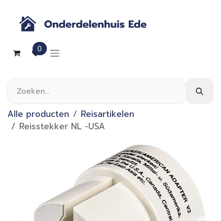
Overslaan naar inhoud
0
Alle producten
Reisartikelen
Reisstekker NL -USA