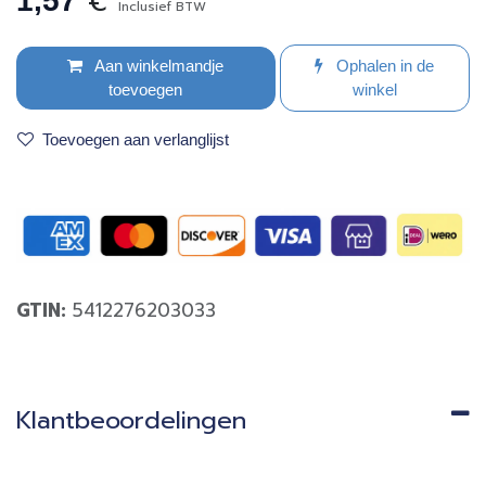
€
1,57
Inclusief BTW
Aan winkelmandje
Ophalen in de
toevoegen
winkel
Toevoegen aan verlanglijst
GTIN:
5412276203033
Klantbeoordelingen