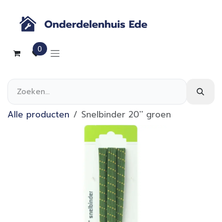
Overslaan naar inhoud
0
Alle producten
Snelbinder 20'' groen