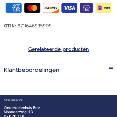
GTIN:
8711646935909
Gerela​teerde producten​
Klantbeoordelingen
Adres gegevens:
Onderdelenhuis Ede
Maanderweg 40
6711 NE EDE