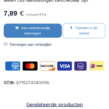
alleen CEE-aansluitingen beschikbaar zijn.
€
7,89
Inclusief BTW
Aan winkelmandje
Ophalen in de
toevoegen
winkel
Toevoegen aan verlanglijst
GTIN:
8719274340096
Gerela​teerde producten​