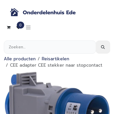
Overslaan naar inhoud
0
Alle producten
Reisartikelen
CEE adapter CEE stekker naar stopcontact