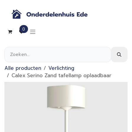
Overslaan naar inhoud
0
Alle producten
Verlichting
Calex Serino Zand tafellamp oplaadbaar