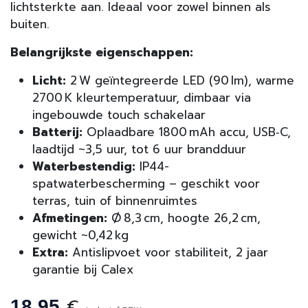
lichtsterkte aan. Ideaal voor zowel binnen als
buiten.
Belangrijkste eigenschappen:
Licht:
2 W geïntegreerde LED (90 lm), warme
2700 K kleurtemperatuur, dimbaar via
ingebouwde touch schakelaar
Batterij:
Oplaadbare 1800 mAh accu, USB‑C,
laadtijd ~3,5 uur, tot 6 uur brandduur
Waterbestendig:
IP44-
spatwaterbescherming – geschikt voor
terras, tuin of binnenruimtes
Afmetingen:
Ø 8,3 cm, hoogte 26,2 cm,
gewicht ~0,42 kg
Extra:
Antislipvoet voor stabiliteit, 2 jaar
garantie bij Calex
€
18,95