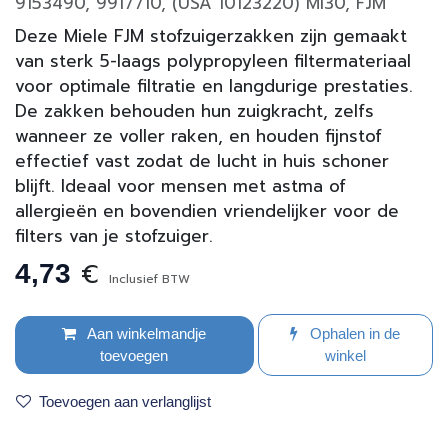
9153490, 9917710, (USA 10123220) MI30, FJM
Deze Miele FJM stofzuigerzakken zijn gemaakt
van sterk 5-laags polypropyleen filtermateriaal
voor optimale filtratie en langdurige prestaties.
De zakken behouden hun zuigkracht, zelfs
wanneer ze voller raken, en houden fijnstof
effectief vast zodat de lucht in huis schoner
blijft. Ideaal voor mensen met astma of
allergieën en bovendien vriendelijker voor de
filters van je stofzuiger.
€
4,73
Inclusief BTW
Aan winkelmandje
Ophalen in de
toevoegen
winkel
Toevoegen aan verlanglijst