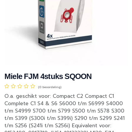
Miele FJM 4stuks SQOON
(0 beoordeling)
O.a. geschikt voor: Compact C2 Compact C1
Complete C1 S4 & S6 S6000 t/m S6999 S4000
t/m S4999 S700 t/m S799 S500 t/m S578 S300
t/m S399 (S300i t/m S399i) S290 t/m S299 S241
t/m S256 (S241i t/m S256i) Equivalent voor: