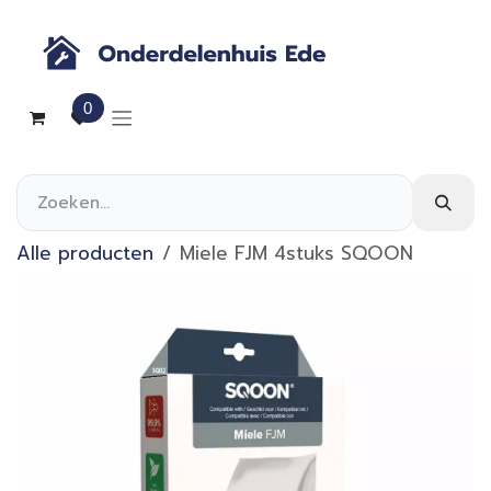
Overslaan naar inhoud
0
Alle producten
Miele FJM 4stuks SQOON