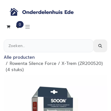
Overslaan naar inhoud
0
Alle producten
Rowenta Silence Force / X-Trem (ZR200520)
(4 stuks)