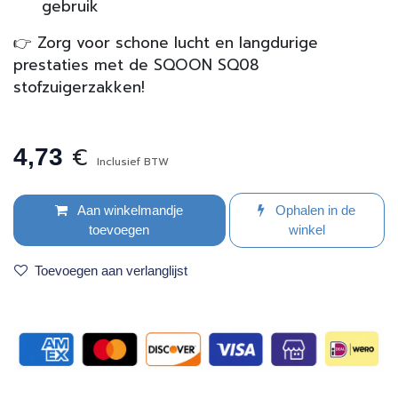
gebruik
👉 Zorg voor schone lucht en langdurige
prestaties met de SQOON SQ08
stofzuigerzakken!
€
4,73
Inclusief BTW
Aan winkelmandje
Ophalen in de
toevoegen
winkel
Toevoegen aan verlanglijst