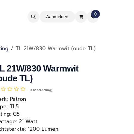
0
Aanmelden
ting
TL 21W/830 Warmwit (oude TL)
L 21W/830 Warmwit
oude TL)
(0 beoordeling)
rk: Patron
pe: TL5
tting: G5
ttage: 21 Watt
chtsterkte: 1200 Lumen