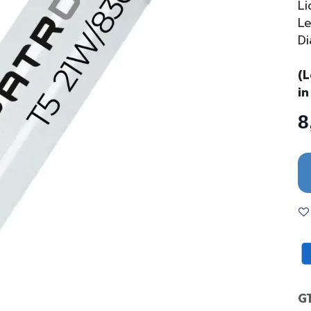
Li
L
Di
(L
in
8
G