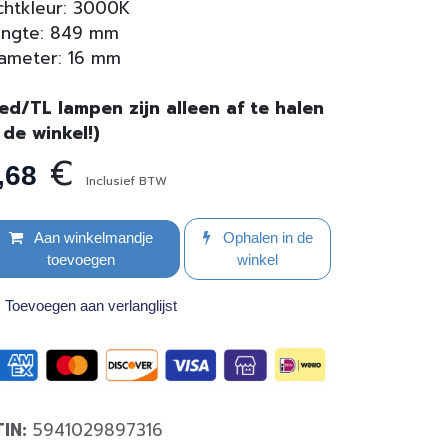
chtkleur: 3000K
engte: 849 mm
ameter: 16 mm
ed/TL lampen zijn alleen af te halen
 de winkel!)
€
,68
Inclusief BTW
Aan winkelmandje
Ophalen in de
toevoegen
winkel
Toevoegen aan verlanglijst
TIN:
5941029897316