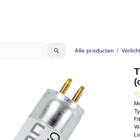
Webshop
Over ons
Contact
Alle producten
Verlich
T
(
Me
Ty
Fi
Wa
Li