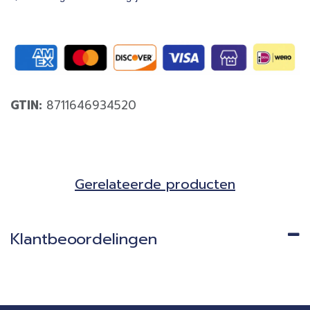
GTIN:
8711646934520
Gerela​teerde producten​
Klantbeoordelingen