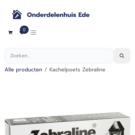
Overslaan naar inhoud
0
Alle producten
Kachelpoets Zebraline