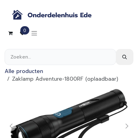
Overslaan naar inhoud
0
Alle producten
Zaklamp Adventure-1800RF (oplaadbaar)