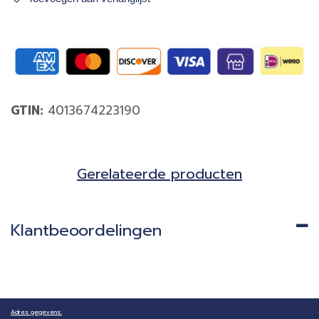
GTIN:
4013674223190
Gerela​teerde producten​
Klantbeoordelingen
Adres gegevens: