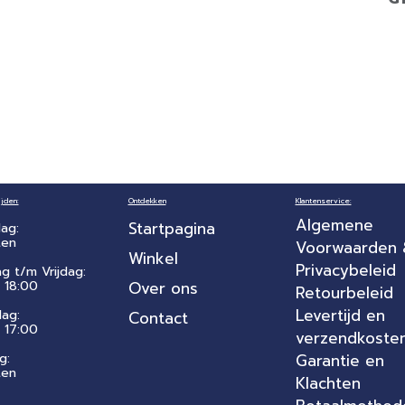
jden:
Ontdekken
Klantenservice:
Algemene
Startpagina
ag:
ten
Voorwaarden
Winkel
Privacybeleid
ag t/m Vrijdag:
 18:00
Over ons
Retourbeleid
Levertijd en
dag:
Contact
- 17:00
verzendkoste
g:
Garantie en
ten
Klachten