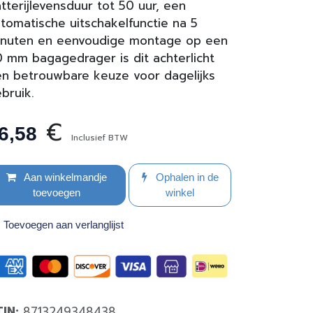
tterijlevensduur tot 50 uur, een
tomatische uitschakelfunctie na 5
inuten en eenvoudige montage op een
 mm bagagedrager is dit achterlicht
n betrouwbare keuze voor dagelijks
bruik.
€
6,58
Inclusief BTW
Aan winkelmandje
Ophalen in de
toevoegen
winkel
Toevoegen aan verlanglijst
TIN:
8713249348438