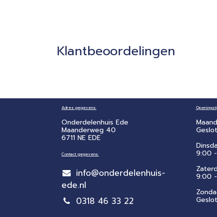
Klantbeoordelingen
Adres gegevens:
Openingsti
Onderdelenhuis Ede
Maand
Maanderweg 40
Geslo
6711 NE EDE
Dinsd
9:00 -
Contact gegevens:
Zater
info@onderdelenhuis-
​9:00 
ede.nl
Zonda
0318 46 33 22
Geslo