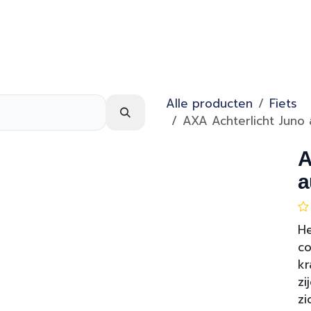
Webshop
Over ons
Contact
Alle producten
Fiets
AXA Achterlicht Juno
A
a
He
c
kr
zi
zi