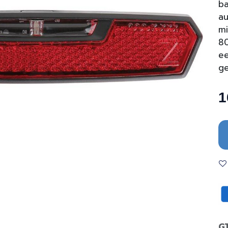
ba
au
m
80
ee
ge
1
G