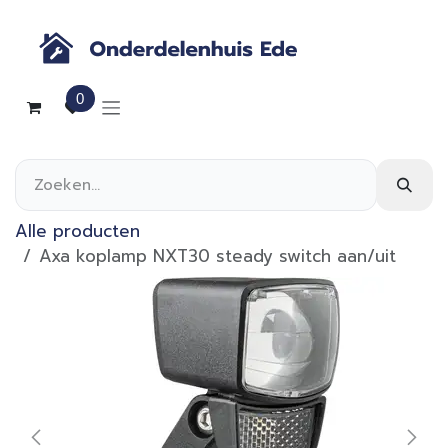
Overslaan naar inhoud
0
Alle producten
Axa koplamp NXT30 steady switch aan/uit