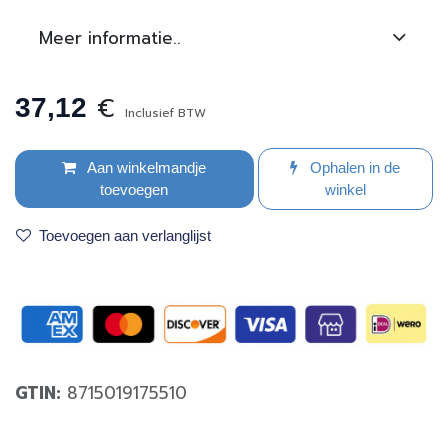
Meer informatie..
€
37,12
Inclusief BTW
Aan winkelmandje
Ophalen in de
toevoegen
winkel
Toevoegen aan verlanglijst
GTIN:
8715019175510