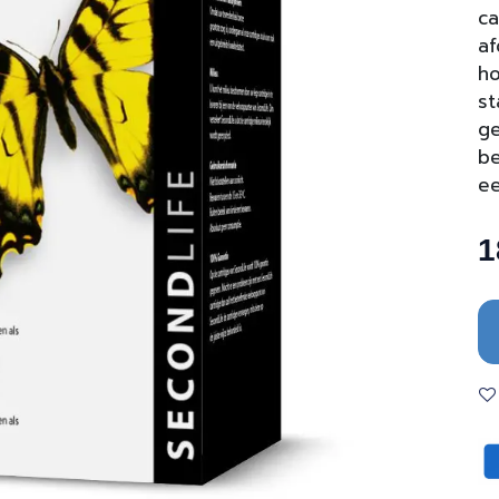
ca
af
ho
st
ge
be
ee
1