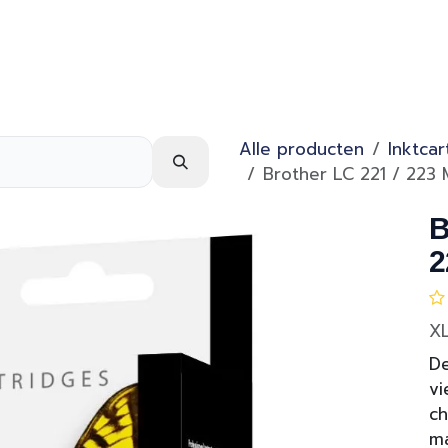
Webshop
Over ons
Contact
Alle producten
Inktcar
Brother LC 221 / 223 
B
2
X
De
vi
ch
ma