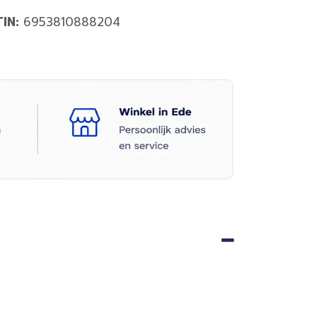
TIN:
6953810888204