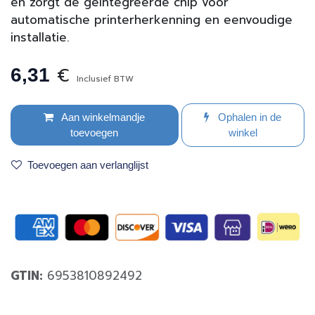
en zorgt de geïntegreerde chip voor
automatische printerherkenning en eenvoudige
installatie.
€
6,31
Inclusief BTW
Aan winkelmandje
Ophalen in de
toevoegen
winkel
Toevoegen aan verlanglijst
GTIN:
6953810892492