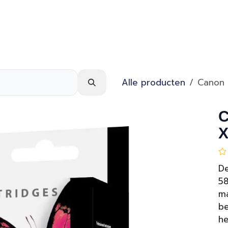
Webshop
Over ons
Contact
Alle producten
Canon 
C
X
De
58
ma
be
he