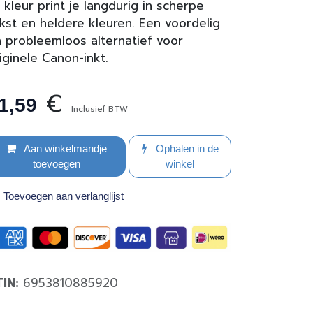
 kleur print je langdurig in scherpe
kst en heldere kleuren. Een voordelig
 probleemloos alternatief voor
iginele Canon-inkt.
€
1,59
Inclusief BTW
Aan winkelmandje
Ophalen in de
toevoegen
winkel
Toevoegen aan verlanglijst
TIN:
6953810885920