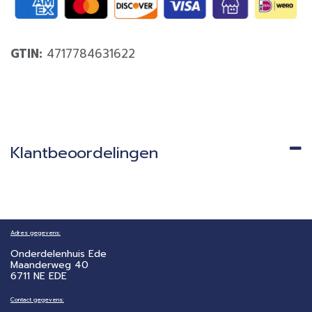
GTIN:
4717784631622
Klantbeoordelingen
Adres gegevens:
Onderdelenhuis Ede
Maanderweg 40
6711 NE EDE
Contact gegevens: