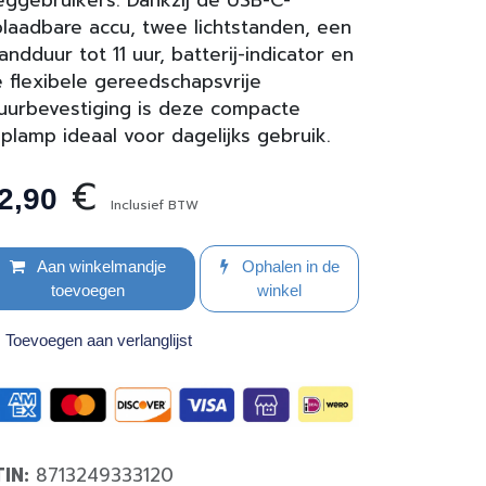
ggebruikers. Dankzij de USB-C-
laadbare accu, twee lichtstanden, een
andduur tot 11 uur, batterij-indicator en
 flexibele gereedschapsvrije
uurbevestiging is deze compacte
plamp ideaal voor dagelijks gebruik.
€
2,90
Inclusief BTW
Aan winkelmandje
Ophalen in de
toevoegen
winkel
Toevoegen aan verlanglijst
TIN:
8713249333120