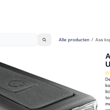
Webshop
Over ons
Contact
Alle producten
Axa ko
A
D
ko
li
to
me