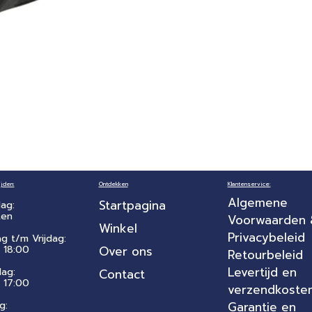
jden:
Ontdekken
Klantenservice:
Algemene
Startpagina
ag:
ten
Voorwaarden
Winkel
Privacybeleid
ag t/m Vrijdag:
 18:00
Over ons
Retourbeleid
Levertijd en
dag:
Contact
- 17:00
verzendkoste
g:
Garantie en