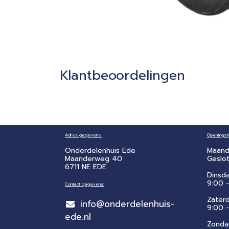
Klantbeoordelingen
Adres gegevens:
Openingsti
Onderdelenhuis Ede
Maand
Maanderweg 40
Geslo
6711 NE EDE
Dinsd
9:00 -
Contact gegevens:
Zater
info@onderdelenhuis-
​9:00 
ede.nl
Zonda