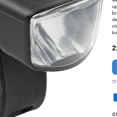
we
op
br
de
st
ko
2
G