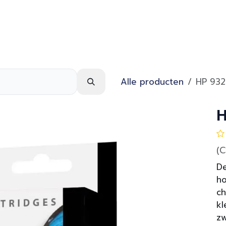
Webshop
Over ons
Contact
Alle producten
HP 932
H
(
De
ho
ch
kl
zw