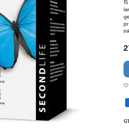
15
la
ge
pr
in
2
G