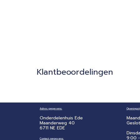
Klantbeoordelingen
Adres gegevens:
Openingsti
Onderdelenhuis Ede
Maand
Maanderweg 40
Geslo
6711 NE EDE
Dinsd
9:00 -
Contact gegevens: