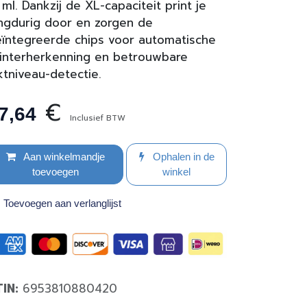
 ml. Dankzij de XL-capaciteit print je
ngdurig door en zorgen de
ïntegreerde chips voor automatische
interherkenning en betrouwbare
ktniveau-detectie.
€
7,64
Inclusief BTW
Aan winkelmandje
Ophalen in de
toevoegen
winkel
Toevoegen aan verlanglijst
TIN:
6953810880420