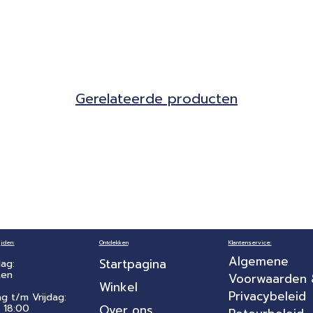
Gerela​teerde producten​
jden:
Ontdekken
Klantenservice:
Algemene
Startpagina
ag:
ten
Voorwaarden
Winkel
Privacybeleid
ag t/m Vrijdag:
 18:00
Over ons