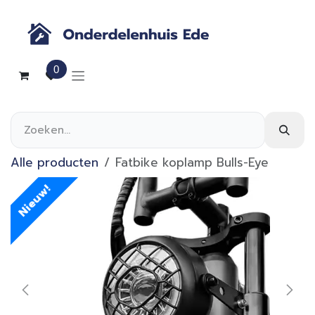
Overslaan naar inhoud
0
Alle producten
Fatbike koplamp Bulls-Eye
Nieuw!