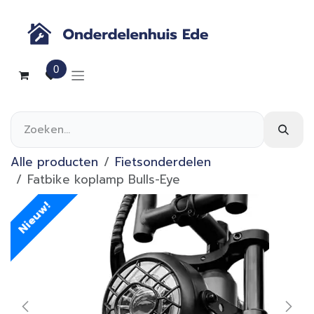
Overslaan naar inhoud
0
Alle producten
Fietsonderdelen
Fatbike koplamp Bulls-Eye
Nieuw!