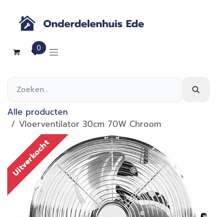
Overslaan naar inhoud
0
Alle producten
Vloerventilator 30cm 70W Chroom
Uitverkocht