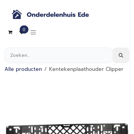
Overslaan naar inhoud
0
Alle producten
Kentekenplaathouder Clipper