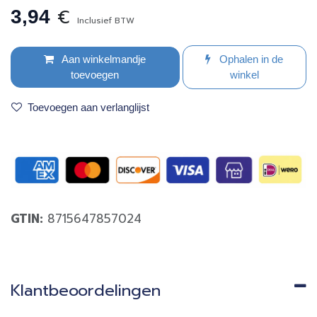
€
3,94
Inclusief BTW
Aan winkelmandje
Ophalen in de
toevoegen
winkel
Toevoegen aan verlanglijst
GTIN:
8715647857024
Klantbeoordelingen