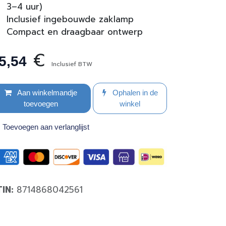
3–4 uur)
Inclusief ingebouwde zaklamp
Compact en draagbaar ontwerp
€
5,54
Inclusief BTW
Aan winkelmandje
Ophalen in de
toevoegen
winkel
Toevoegen aan verlanglijst
TIN:
8714868042561