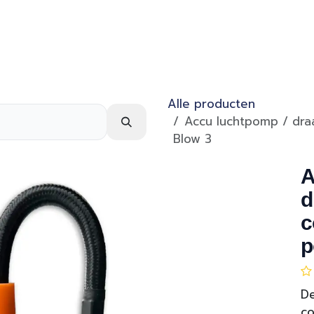
Webshop
Over ons
Contact
Alle producten
Accu luchtpomp / dra
Blow 3
A
d
c
p
De
co