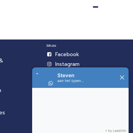
Volg ons
Facebook
 &
Instagram
n
es