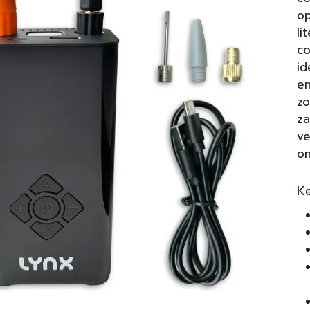
op
li
co
id
en
zo
za
ve
on
K