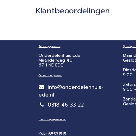
Klantbeoordelingen
Adres gegevens:
Openingsti
Onderdelenhuis Ede
Maand
Maanderweg 40
Geslo
6711 NE EDE
Dinsd
9:00 -
Contact gegevens:
Zater
info@onderdelenhuis-
​9:00 
ede.nl
Zonda
0318 46 33 22
Geslo
Bedrijfsgegevens:
Kvk: 65531515