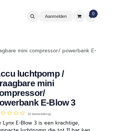
0
Aanmelden
agbare mini compressor/ powerbank E-
ccu luchtpomp /
raagbare mini
ompressor/
owerbank E-Blow 3
(0 beoordeling)
 Lynx E-Blow 3 is een krachtige,
mpacte luchtpomp die tot 11 bar kan