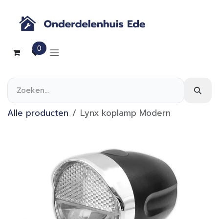
Overslaan naar inhoud
0
Alle producten
Lynx koplamp Modern