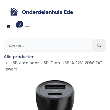
Overslaan naar inhoud
0
Alle producten
USB autolader USB-C en USB-A 12V 20W QC
zwart