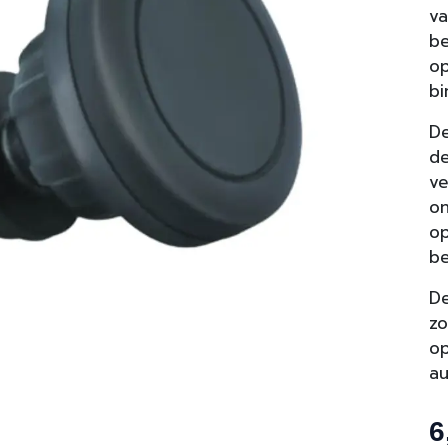
va
be
op
bi
De
de
ve
on
op
b
De
zo
op
au
6