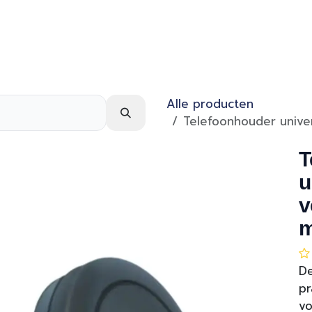
Webshop
Over ons
Contact
Alle producten
Telefoonhouder univer
T
u
v
m
De
pr
vo