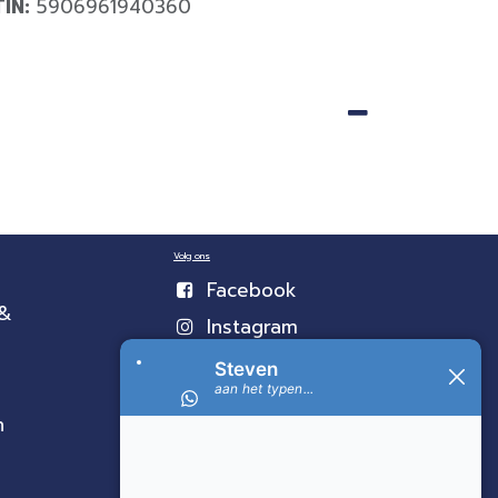
TIN:
5906961940360
Volg ons
Facebook
 &
Instagram
n