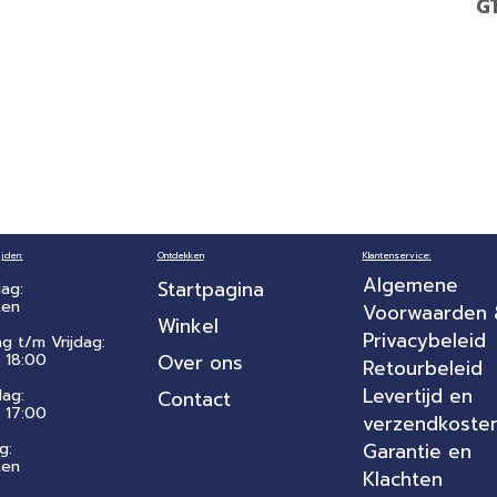
G
jden:
Ontdekken
Klantenservice:
Algemene
Startpagina
ag:
ten
Voorwaarden
Winkel
Privacybeleid
ag t/m Vrijdag:
 18:00
Over ons
Retourbeleid
Levertijd en
dag:
Contact
- 17:00
verzendkoste
g:
Garantie en
ten
Klachten