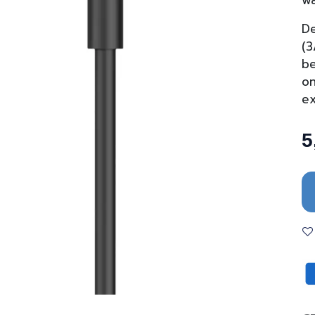
wa
De
(3
be
on
ex
5