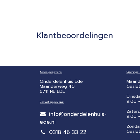
Klantbeoordelingen
Adres gegevens:
Openingsti
Onderdelenhuis Ede
Maand
Maanderweg 40
Geslo
6711 NE EDE
Dinsd
9:00 -
Contact gegevens:
Zater
info@onderdelenhuis-
​9:00 
ede.nl
Zonda
0318 46 33 22
Geslo