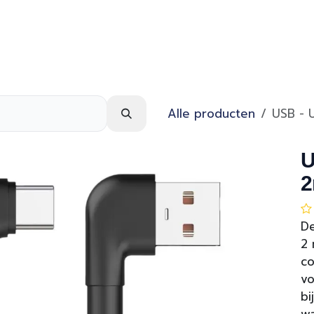
Webshop
Over ons
Contact
Alle producten
USB - 
U
2
De
2 
co
vo
bi