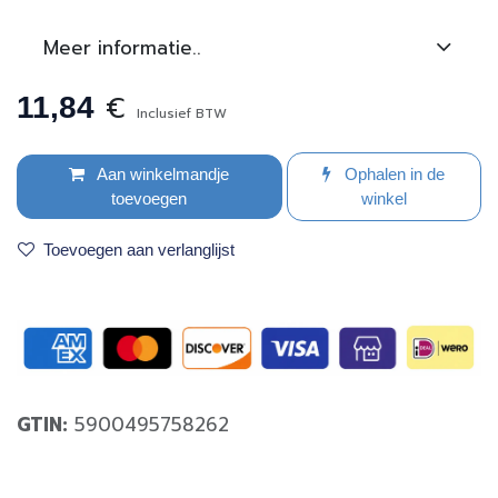
Meer informatie..
€
11,84
Inclusief BTW
Aan winkelmandje
Ophalen in de
toevoegen
winkel
Toevoegen aan verlanglijst
GTIN:
5900495758262