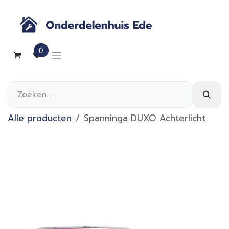
Overslaan naar inhoud
0
Alle producten
Spanninga DUXO Achterlicht