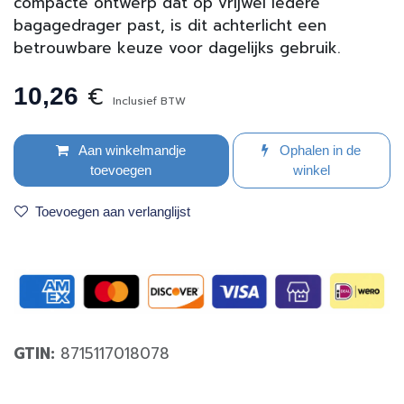
compacte ontwerp dat op vrijwel iedere
bagagedrager past, is dit achterlicht een
betrouwbare keuze voor dagelijks gebruik.
€
10,26
Inclusief BTW
Aan winkelmandje
Ophalen in de
toevoegen
winkel
Toevoegen aan verlanglijst
GTIN:
8715117018078