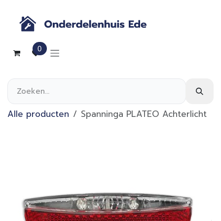
Overslaan naar inhoud
0
Alle producten
Spanninga PLATEO Achterlicht