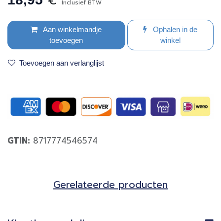
€
Inclusief BTW
Aan winkelmandje
Ophalen in de
toevoegen
winkel
Toevoegen aan verlanglijst
GTIN:
8717774546574
Gerela​teerde producten​