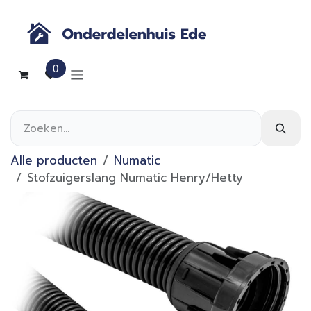
Overslaan naar inhoud
0
Alle producten
Numatic
Stofzuigerslang Numatic Henry/Hetty