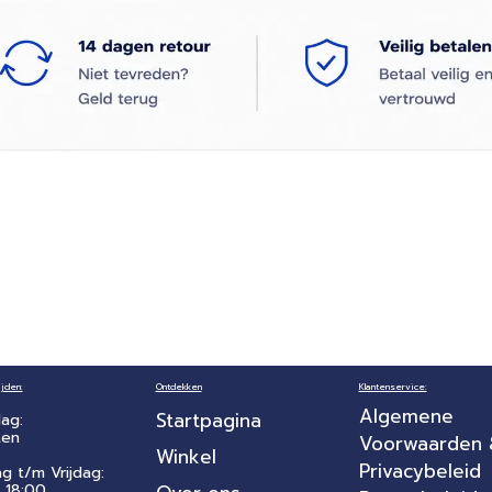
jden:
Ontdekken
Klantenservice:
Algemene
Startpagina
ag:
ten
Voorwaarden
Winkel
Privacybeleid
ag t/m Vrijdag:
 18:00