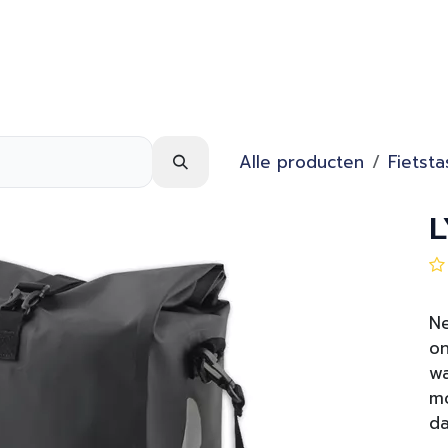
Webshop
Over ons
Contact
Alle producten
Fietst
L
Ne
o
wa
mo
da