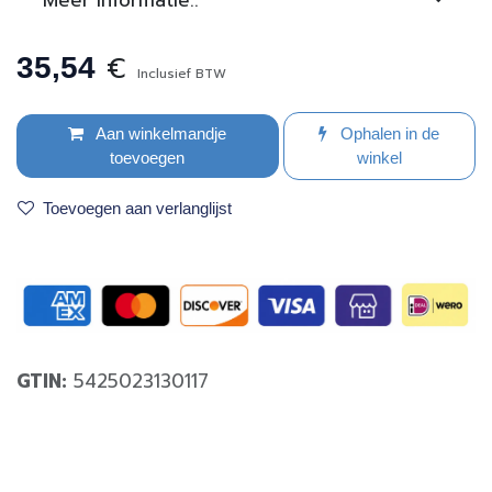
€
35,54
Inclusief BTW
Aan winkelmandje
Ophalen in de
toevoegen
winkel
Toevoegen aan verlanglijst
GTIN:
5425023130117