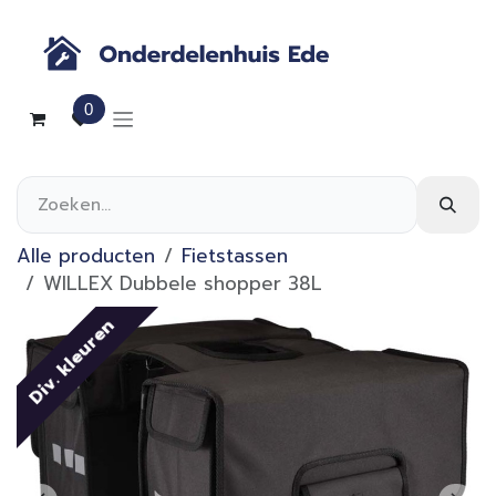
Overslaan naar inhoud
0
Alle producten
Fietstassen
WILLEX Dubbele shopper 38L
Div. kleuren