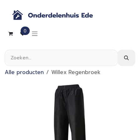
Overslaan naar inhoud
0
Alle producten
Willex Regenbroek