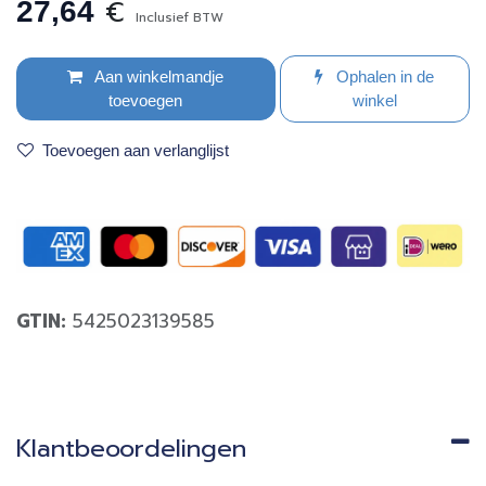
€
27,64
Inclusief BTW
Aan winkelmandje
Ophalen in de
toevoegen
winkel
Toevoegen aan verlanglijst
GTIN:
5425023139585
Klantbeoordelingen