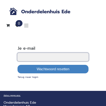
Overslaan naar inhoud
0
Je e-mail
Wachtwoord resetten
Terug naar login
Adres gegevens:
Onderdelenhuis Ede