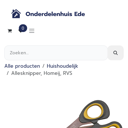
Overslaan naar inhoud
0
Alle producten
Huishoudelijk
Allesknipper, Homeij, RVS