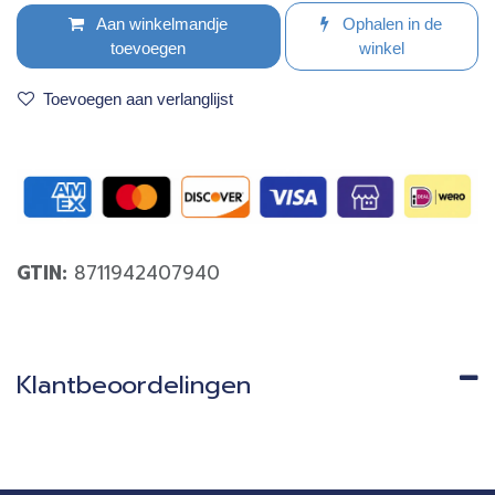
Aan winkelmandje
Ophalen in de
toevoegen
winkel
Toevoegen aan verlanglijst
GTIN:
8711942407940
Klantbeoordelingen