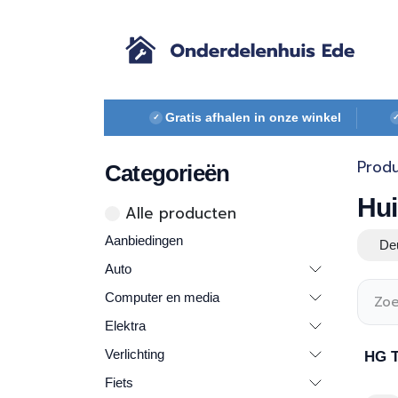
Overslaan naar inhoud
Gratis afhalen in onze winkel
✓
Prod
Categorieën
Hui
Alle ​​pr​oducten
Aanbiedingen
De
Auto
Computer en media
Elektra
Verlichting
HG T
Fiets