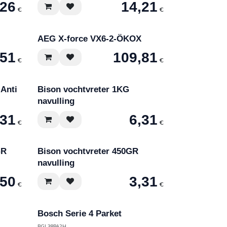
,26
14,21
€
€
AEG X-force VX6-2-ÖKOX
,51
109,81
€
€
 Anti
Bison vochtvreter 1KG
navulling
,31
6,31
€
€
GR
Bison vochtvreter 450GR
navulling
,50
3,31
€
€
Bosch Serie 4 Parket
BGL38BA2H