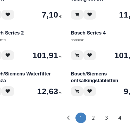
7,10
11
€
h Series 2
Bosch Series 4
FRESH
BGB38BA1
101,91
101
€
h/Siemens Waterfilter
Bosch/Siemens
nza
ontkalkingstabletten
12,63
9
€
1
2
3
4