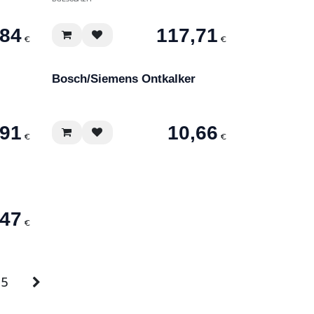
,84
117,71
€
€
Bosch/Siemens Ontkalker
,91
10,66
€
€
,47
€
5